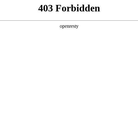
店查询
关于z6com·尊龙